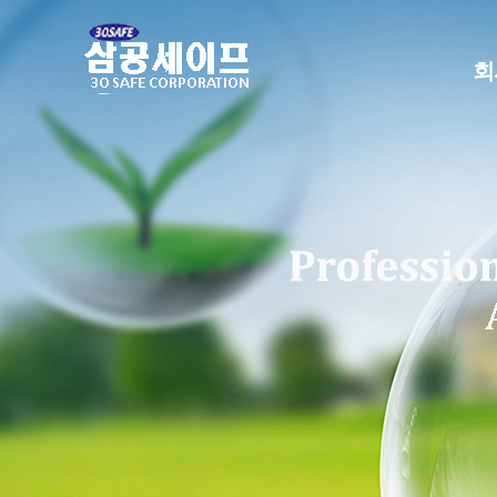
본
문
으
회
로
건
너
뛰
기