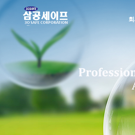
본
문
으
회
로
건
너
뛰
기