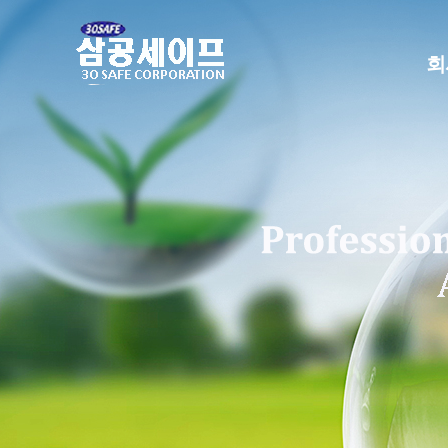
본
문
으
회
로
건
너
뛰
기