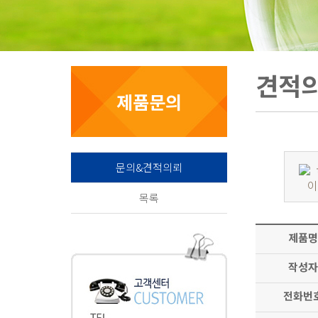
견적
제품문의
문의&견적의뢰
목록
제품명
작성자
전화번