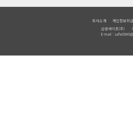
회사소개
개인정보취
삼공세이프(주) 주소 :
E-mail : safe30