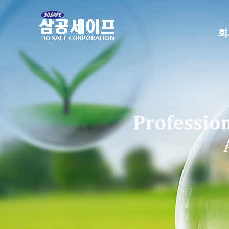
본
문
으
회
로
건
너
뛰
기