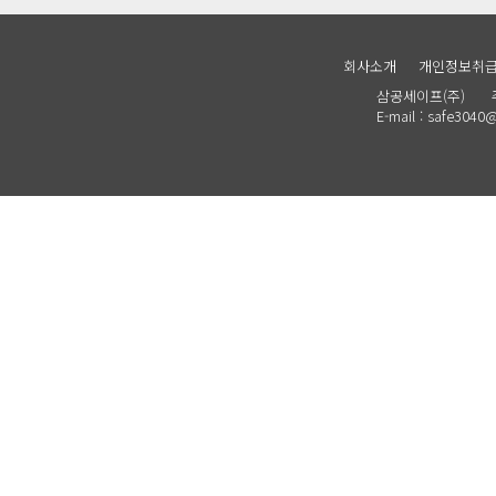
회사소개
개인정보취
삼공세이프(주) 주소 :
E-mail : safe30