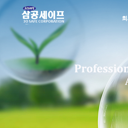
본
문
으
회
로
건
너
뛰
기