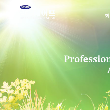
본
문
으
회
로
건
너
뛰
기