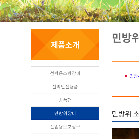
민방위
제품소개
선박용소방장비
민방
선박안전용품
방폭팬
민방위 
민방위장비
산업용보호장구